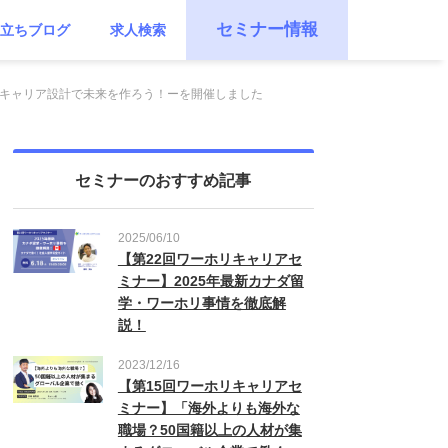
セミナー情報
立ちブログ
求人検索
× キャリア設計で未来を作ろう！ーを開催しました
セミナーのおすすめ記事
2025/06/10
【第22回ワーホリキャリアセ
ミナー】2025年最新カナダ留
学・ワーホリ事情を徹底解
説！
2023/12/16
【第15回ワーホリキャリアセ
ミナー】「海外よりも海外な
職場？50国籍以上の人材が集