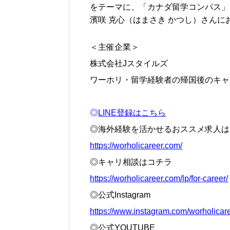
をテーマに、「カナダ留学コンパス」
濱咲 克心（はまさき かつし）さんに
＜主催企業＞
株式会社Jスタイルズ
ワーホリ・留学経験者の帰国後のキャリ
◎
LINE登録はこちら
◎海外経験を活かせるおススメ求人は
https://worholicareer.com/
◎キャリ相談はコチラ
https://worholicareer.com/lp/for-career/
◎公式Instagram
https://www.instagram.com/worholica
◎公式YOUTUBE