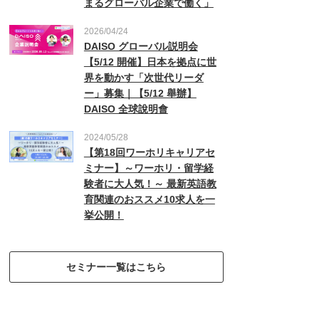
まるグローバル企業で働く」
2026/04/24
DAISO グローバル説明会
【5/12 開催】日本を拠点に世
界を動かす「次世代リーダ
ー」募集｜【5/12 舉辦】
DAISO 全球說明會
2024/05/28
【第18回ワーホリキャリアセ
ミナー】～ワーホリ・留学経
験者に大人気！～ 最新英語教
育関連のおススメ10求人を一
挙公開！
セミナー一覧はこちら