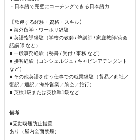
・日本語で完璧にコーチングできる日本語力
【歓迎する経験・資格・スキル】
■ 海外留学・ワーホリ経験
■ 英語指導経験（学校の教師 / 塾講師 / 家庭教師/英会
話講師 など）
■ 一般事務経験（秘書 / 受付 / 事務 など）
■ 接客経験（コンシェルジュ / キャビンアテンダント
など）
■ その他英語を使う仕事での就業経験（貿易／商社／
翻訳／通訳／海外営業／航空／旅行）
■ 英検1級または英検準1級など
備考
■受動喫煙防止措置
あり（屋内全面禁煙）