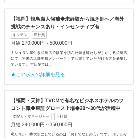
【福岡】焼鳥職人候補◆未経験から焼き師へ／海外
挑戦のチャンスあり・インセンティブ有
キッチン
正社員
月給 270,000円～500,000円
ミシュラン星付き焼鳥店で修業を積んだ焼き師たちが手がける焼鳥店
にて、将来の店舗中核メンバーとして活躍していただける方を募集し
ています。 本店舗では...
★この求人の詳細を見る
【福岡・天神】TVCMで有名なビジネスホテルのフ
ロント職◆東証グロース上場◆20〜30代が活躍中
支配人・マネージャー
正社員
月給 240,000円～350,000円
私たちが一番大切にしているのは『おもてなしの心』です。 ホテルが