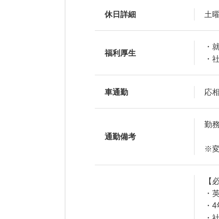
休日詳細
土
・
福利厚生
・
車通勤
応
勤
通勤備考
※
【
・
・
・