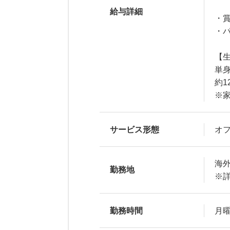
給与詳細
・
・パ
【
単
約1
※
サービス形態
オ
海
勤務地
※
勤務時間
月曜