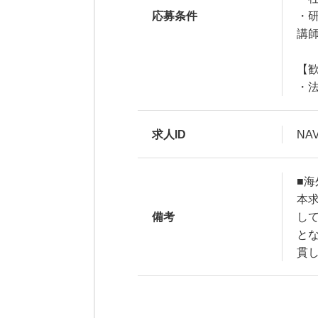
応募条件
・
講
【
・
求人ID
NA
■海
本
備考
し
と
貫