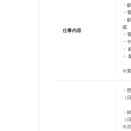
・
・
・
成
仕事内容
・
・
・
・
※
・想
（日
・給
（日
※2