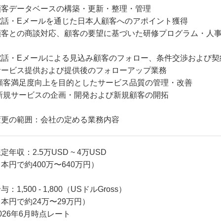
顧客データベースの構築・更新・整理・管理
電話・Eメールを通じた日本人顧客へのアポイント獲得
顧客との商談対応、顧客の要望に基づいた研修プログラム・人
電話・Eメールによる見込み顧客のフォロー、条件交渉および契
サービス提供および提供後のフォローアップ業務
 顧客満足度向上を目的としたサービス品質の管理・改善
 新規サービスの企画・開発および新規顧客の開拓
変更の範囲：会社の定める業務内容
定年収：2.5万USD ~ 4万USD
本円で約400万〜640万円）
与：1,500 - 1,800（USドルGross）
本円で約24万〜29万円）
026年6月時点レート