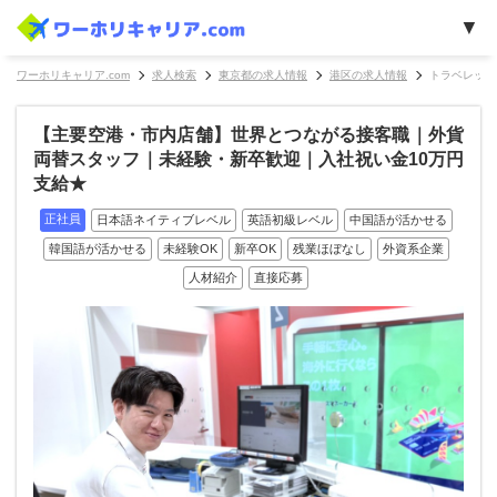
ワーホリキャリア.com
求人検索
東京都の求人情報
港区の求人情報
トラベレック
【主要空港・市内店舗】世界とつながる接客職｜外貨
両替スタッフ｜未経験・新卒歓迎｜入社祝い金10万円
支給★
正社員
日本語ネイティブレベル
英語初級レベル
中国語が活かせる
韓国語が活かせる
未経験OK
新卒OK
残業ほぼなし
外資系企業
人材紹介
直接応募