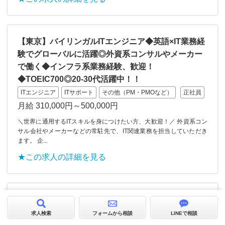
【東京】バイリンガルITエンジニア◆英語×IT業務経
験でグローバルに活躍◎外資系コンサルやメーカー
で働く◆インフラ系業務経験、歓迎！
◆TOEIC700◎20-30代活躍中！！
ITエンジニア
ITサポート
その他（PM・PMOなど）
正社員
月給 310,000円～500,000円
＼世界に通用するITスキルを身につけたい方、大歓迎！／ 外資系コン
サル会社やメーカーなどの常駐先で、IT関連業務を担当していただき
ます。 企...
★この求人の詳細を見る
【東京】営業未経験OK◎海上輸送業界で提案営業◆
若手が活躍する成長企業◆年間休日126日＆週3在宅
求人検索
フォームから相談
LINEで相談
可