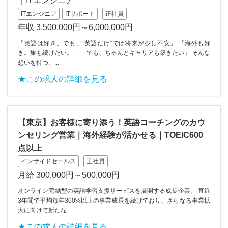
｜ITエンジニア
ITエンジニア
ITサポート
正社員
年収 3,500,000円～6,000,000円
「英語は好き。でも、“英語だけ”では将来が少し不安」 「海外も好
き。旅も続けたい。」 「でも、ちゃんとキャリアも築きたい」 そんな
想いを持つ、...
★この求人の詳細を見る
【東京】お客様に寄り添う！英語コーチングのカウ
ンセリング営業｜海外経験が活かせる｜TOEIC600
点以上
インサイドセールス
正社員
月給 300,000円～500,000円
オンライン完結型の英語学習支援サービスを展開する成長企業。 直近
3年間で平均毎年300%以上の事業成長を続けており、さらなる事業拡
大に向けて新たな...
★この求人の詳細を見る