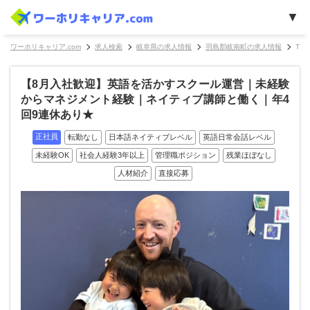
ワーホリキャリア.com
求人検索
岐阜県の求人情報
羽島郡岐南町の求人情報
Th
【8月入社歓迎】英語を活かすスクール運営｜未経験
からマネジメント経験｜ネイティブ講師と働く｜年4
回9連休あり★
正社員
転勤なし
日本語ネイティブレベル
英語日常会話レベル
未経験OK
社会人経験3年以上
管理職ポジション
残業ほぼなし
人材紹介
直接応募