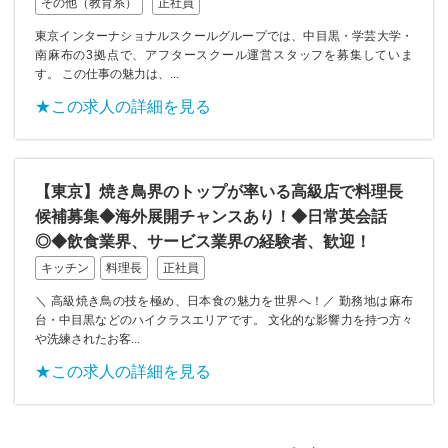
その他（教育系）
正社員
東京インターナショナルスクールグループでは、中目黒・学芸大学・
南麻布の3拠点で、アフタースクール運営スタッフを募集していま
す。 この仕事の魅力は、...
★この求人の詳細を見る
【東京】焼き鳥界のトップが率いる高級店で料理長
候補募集◆海外展開チャンスあり！◆日常英会話
◎◆飲食業界、サービス業界の経験者、歓迎！
キッチン
料理長
正社員
＼ 高級焼き鳥の技を極め、日本食の魅力を世界へ！／ 勤務地は麻布
台・中目黒などのハイクラスエリアです。 文化的な影響力を持つ方々
や洗練されたお客...
★この求人の詳細を見る