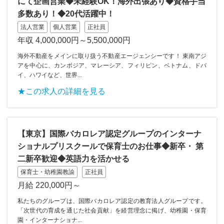
にて企画営業◆未経験OK！海外出張あり◆資格手当
多数あり！◆20代活躍中！
法人営業
個人営業
正社員
年収 4,000,000円～5,500,000円
海外不動産をメインに取り扱う不動産エージェンシーです！ 東南アジ
アを中心に、カンボジア、マレーシア、フィリピン、ベトナム、ドバ
イ、ハワイなど、世界...
★この求人の詳細を見る
【東京】国際バカロレア認定グループのインターナ
ショナルプリスクールで保育士のお仕事◆新卒・ 第
二新卒歓迎◆英語力を活かせる
保育士・幼稚園教諭
正社員
月給 220,000円～
私たちのグループは、国際バカロレア認定の教育法人グループです。
「次世代の育成を通じた社会貢献」を経営理念に掲げ、幼稚園・保育
園・インターナショナ...