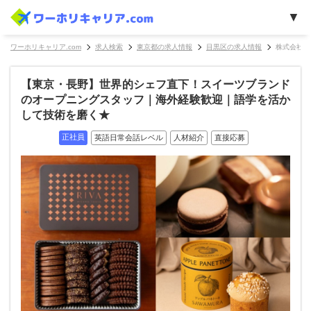
ワーホリキャリア.com
求人検索
東京都の求人情報
目黒区の求人情報
株式会社F
【東京・長野】世界的シェフ直下！スイーツブランド
のオープニングスタッフ｜海外経験歓迎｜語学を活か
して技術を磨く★
正社員
英語日常会話レベル
人材紹介
直接応募