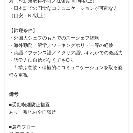
方（※新規取得不可／在留期間1年以上）
・日本語での円滑なコミュニケーションが可能な方
（目安：N2以上）
【歓迎条件】
・外国人シェフのもとでのスーシェフ経験
・海外勤務／留学／ワーキングホリデー等の経験
・英語／フランス語／イタリア語いずれかでの会話力
・語学力に自信がなくてもOK
└ 学ぶ意欲・積極的にコミュニケーションを取る姿
勢を重視
備考
■受動喫煙防止措置
あり 敷地内全面禁煙
■選考フロー