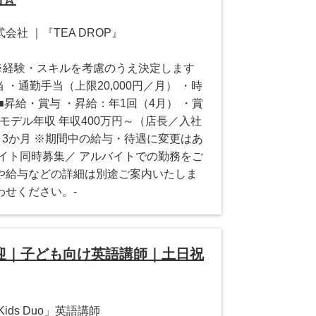
社 ｜『TEA DROP』
円～ ※経験・スキルを考慮のうえ決定します
 ・通勤手当（上限20,000円／月） ・時
■昇給・賞与 ・昇給：年1回（4月） ・賞
■モデル年収 年収400万円～（店長／入社
間 3か月 ※期間中の給与・待遇に変更はあ
イト同時募集／ アルバイトでの勤務をご
や給与などの詳細は別途ご案内いたしま
わせください。-
迎｜子ども向け英語講師｜土日祝
ds Duo」英語講師