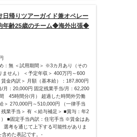
け日帰りツアーガイド兼オペレー
年齢25歳のチーム◆海外出張◆
0円
め：無 ＜試用期間＞ ※3カ月あり（その
せん） ＜予定年収＞ 400万円～600
賃金内訳＞ 月額（基本給）：187,800円
/月：20,000円 固定残業手当/月：62,200
時間 45時間分/月） 超過した時間外労働
270,000円～510,000円 （一律手当
＜残業手当＞ 有 ＜給与補足＞ ■賞与：年2
月） ■固定手当内訳：住宅手当 ※賃金はあ
、 選考を通じて上下する可能性がありま
を含めた表記です。-