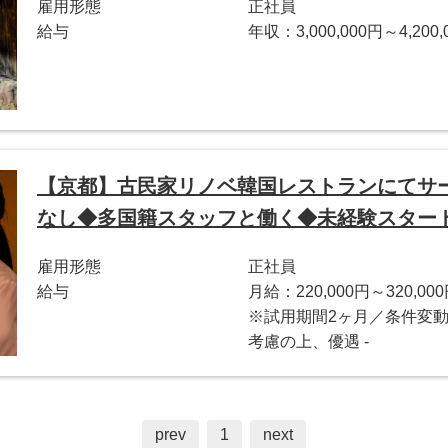
雇用形態
正社員
給与
年収：3,000,000円～4,200,
【京都】古民家リノベ韓国レストランにてサ
なし◆多国籍スタッフと働く◆未経験スター
雇用形態
正社員
給与
月給：220,000円～320,00
※試用期間2ヶ月／条件変動
考慮の上、優遇 -
prev
1
next