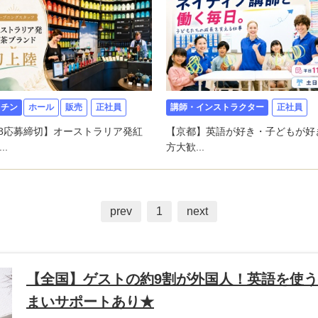
ッチン
ホール
販売
正社員
講師・インストラクター
正社員
/8応募締切】オーストラリア発紅
【京都】英語が好き・子どもが好
..
方大歓...
prev
1
next
【全国】ゲストの約9割が外国人！英語を使
まいサポートあり★