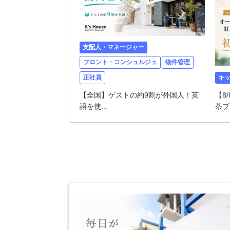
支配人・マネージャー
フロント・コンシュルジュ
物件管理
正社員
キ
【全国】ゲストの約9割が外国人！英
【8
語を使...
茶ブ.