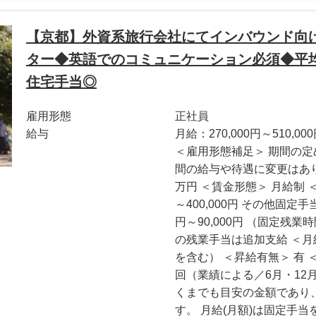
【京都】外資系旅行会社にてインバウンド向
ター◆英語でのコミュニケーション必須◆平均
住宅手当◎
雇用形態
正社員
給与
月給：270,000円～510,00
＜雇用形態補足＞ 期間の定
間の給与や待遇に変更はありま
万円 ＜賃金形態＞ 月給制 ＜
～400,000円 その他固定手当
円～90,000円 （固定残業
の残業手当は追加支給 ＜月給＞ 
を含む） ＜昇給有無＞ 有 
回（業績による／6月・12
くまでも目安の金額であり
す。 月給(月額)は固定手当