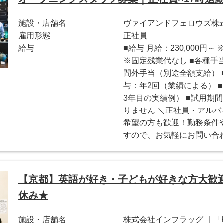
施設・店舗名
ヴァイアンドフェロウズ株式会
雇用形態
正社員
給与
■給与 月給：230,000
※固定残業代なし ■各種手当
間外手当（別途全額支給） 
与：年2回（業績による） 
3年目の実績例） ■試用期
りません ＼正社員・アルバ
希望の方も歓迎！勤務条件
すので、お気軽にお問い合
【京都】英語が好き・子どもが好きな方大歓
休み★
施設・店舗名
株式会社インフラッグ ｜「Ki