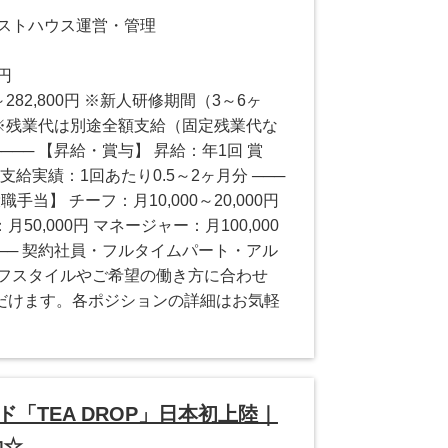
ゲストハウス運営・管理
0円
～282,800円 ※新人研修期間（3～6ヶ
～ ※残業代は別途全額支給（固定残業代な
───── 【昇給・賞与】 昇給：年1回 賞
支給実績：1回あたり0.5～2ヶ月分 ───
役職手当】 チーフ：月10,000～20,000円
0,000円 マネージャー：月100,000
───── 契約社員・フルタイムパート・アル
イフスタイルやご希望の働き方に合わせ
だけます。各ポジションの詳細はお気軽
「TEA DROP」日本初上陸｜
勤☆