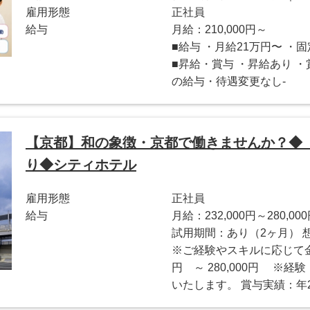
雇用形態
正社員
給与
月給：210,000円～
■給与 ・月給21万円〜 
■昇給・賞与 ・昇給あり ・
の給与・待遇変更なし-
【京都】和の象徴・京都で働きませんか？◆「
り◆シティホテル
雇用形態
正社員
給与
月給：232,000円～280,00
試用期間：あり（2ヶ月） 想定年収
※ご経験やスキルに応じて金額
円 ～ 280,000円 ※
いたします。 賞与実績：年