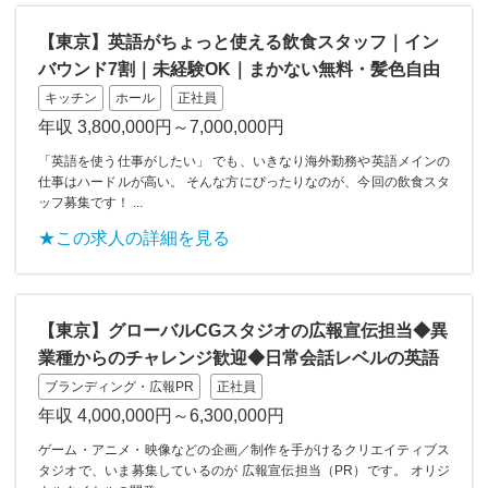
【東京】英語がちょっと使える飲食スタッフ｜イン
バウンド7割｜未経験OK｜まかない無料・髪色自由
キッチン
ホール
正社員
年収 3,800,000円～7,000,000円
「英語を使う仕事がしたい」 でも、いきなり海外勤務や英語メインの
仕事はハードルが高い。 そんな方にぴったりなのが、今回の飲食スタ
ッフ募集です！ ...
★この求人の詳細を見る
【東京】グローバルCGスタジオの広報宣伝担当◆異
業種からのチャレンジ歓迎◆日常会話レベルの英語
ブランディング・広報PR
正社員
年収 4,000,000円～6,300,000円
ゲーム・アニメ・映像などの企画／制作を手がけるクリエイティブス
タジオで、いま募集しているのが 広報宣伝担当（PR）です。 オリジ