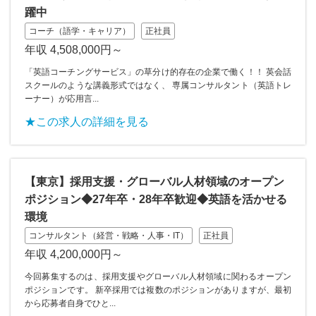
躍中
コーチ（語学・キャリア）
正社員
年収 4,508,000円～
「英語コーチングサービス」の草分け的存在の企業で働く！！ 英会話
スクールのような講義形式ではなく、 専属コンサルタント（英語トレ
ーナー）が応用言...
★この求人の詳細を見る
【東京】採用支援・グローバル人材領域のオープン
ポジション◆27年卒・28年卒歓迎◆英語を活かせる
環境
コンサルタント（経営・戦略・人事・IT）
正社員
年収 4,200,000円～
今回募集するのは、採用支援やグローバル人材領域に関わるオープン
ポジションです。 新卒採用では複数のポジションがありますが、最初
から応募者自身でひと...