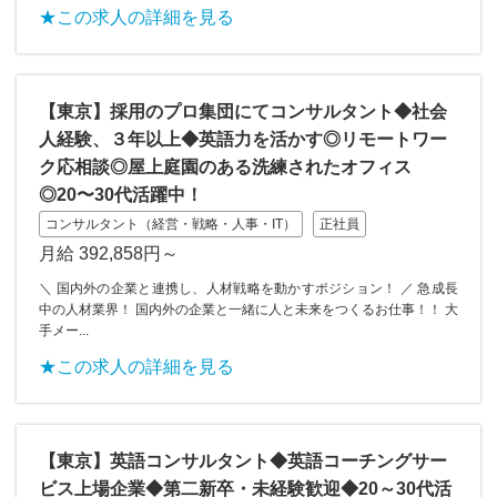
★この求人の詳細を見る
【東京】採用のプロ集団にてコンサルタント◆社会
人経験、３年以上◆英語力を活かす◎リモートワー
ク応相談◎屋上庭園のある洗練されたオフィス
◎20〜30代活躍中！
コンサルタント（経営・戦略・人事・IT）
正社員
月給 392,858円～
＼ 国内外の企業と連携し、人材戦略を動かすポジション！ ／ 急成長
中の人材業界！ 国内外の企業と一緒に人と未来をつくるお仕事！！ 大
手メー...
★この求人の詳細を見る
【東京】英語コンサルタント◆英語コーチングサー
ビス上場企業◆第二新卒・未経験歓迎◆20～30代活