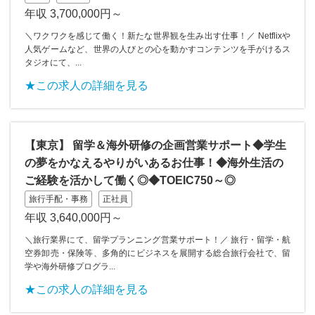
年収 3,700,000円～
＼ワクワクを感じて働く！新たな世界観を生み出す仕事！／ Netflixや
人気ゲームなど、世界の人びとの心を動かすコンテンツを手がけるス
タジオにて、...
★この求人の詳細を見る
【東京】 留学＆海外研修の企画営業サポート◆学生
の夢をかなえるやりがいあるお仕事！◆海外生活の
ご経験を活かして働く◎◆TOEIC750～◎
旅行手配・事務
正社員
年収 3,640,000円～
＼旅行業界にて、留学プランニング営業サポート！／ 旅行・留学・航
空券卸売・保険等、多角的にビジネスを展開する総合旅行会社で、留
学や海外研修プログラ...
★この求人の詳細を見る