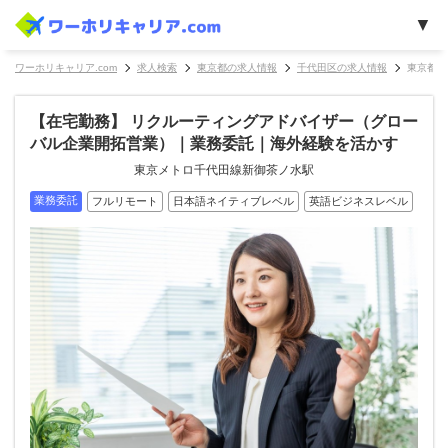
ワーホリキャリア.com
求人検索
東京都の求人情報
千代田区の求人情報
東京都千
【在宅勤務】 リクルーティングアドバイザー（グロー
バル企業開拓営業）｜業務委託｜海外経験を活かす
東京メトロ千代田線新御茶ノ水駅
業務委託
フルリモート
日本語ネイティブレベル
英語ビジネスレベル