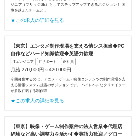
ジニア（ブリッジSE）としてステップアップできるポジション！ 国
境を越えたチームと...
★この求人の詳細を見る
【東京】エンタメ制作現場を支える情シス担当◆PC
自作などハード知識歓迎◆英語力歓迎
ITエンジニア
ITサポート
正社員
月給 270,000円～420,000円
今回募集するのは、アニメ・ゲーム・映像コンテンツの制作現場を支
える情報システム担当のポジションです。 ハイレベルなクリエイター
が多数在籍する制作環...
★この求人の詳細を見る
【東京】映像・ゲーム制作案件の法人営業◆代理店
経験など高い調整力を活かす◆英語力歓迎／グロー