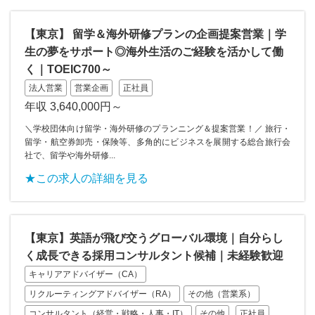
【東京】 留学＆海外研修プランの企画提案営業｜学
生の夢をサポート◎海外生活のご経験を活かして働
く｜TOEIC700～
法人営業
営業企画
正社員
年収 3,640,000円～
＼学校団体向け留学・海外研修のプランニング＆提案営業！／ 旅行・
留学・航空券卸売・保険等、多角的にビジネスを展開する総合旅行会
社で、留学や海外研修...
★この求人の詳細を見る
【東京】英語が飛び交うグローバル環境｜自分らし
く成長できる採用コンサルタント候補｜未経験歓迎
キャリアアドバイザー（CA）
リクルーティングアドバイザー（RA）
その他（営業系）
コンサルタント（経営・戦略・人事・IT）
その他
正社員