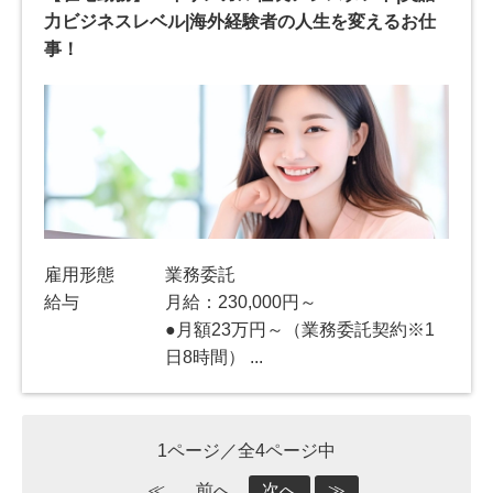
力ビジネスレベル|海外経験者の人生を変えるお仕
事！
雇用形態
業務委託
給与
月給：230,000円～
●月額23万円～（業務委託契約※1
日8時間） ...
1ページ／全4ページ中
≪
前へ
次へ
≫