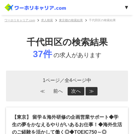
ワーホリキャリア.com
求人検索
東京都の検索結果
千代田区の検索結果
千代田区の検索結果
37件
の求人があります
1ページ／全4ページ中
≪
前へ
次へ
≫
【東京】 留学＆海外研修の企画営業サポート◆学
生の夢をかなえるやりがいあるお仕事！◆海外生活
のご経験を活かして働く◎◆TOEIC750～◎