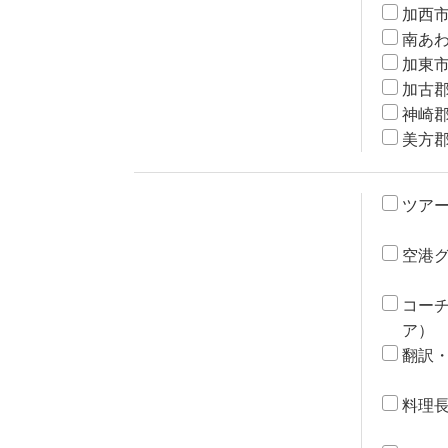
加西
南あ
加東
加古
神崎
美方
ツア
空港
コー
ア）
翻訳
料理