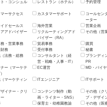
ント・コンシュル
レストラン（ホテル）
予約管理
タマーサクセス
カスタマーサポート
コールセン
ーター
サイドセールス
海外営業
営業企画
リアアドバイザー
リクルーティングアド
その他（営
）
バイザー（RA）
事務・営業事務
貿易事務
購買
・財務
受付事務
秘書
他（法務・総務
コンサルタント（経
ブランディ
営・戦略・人事・IT）
PR
ンナー（マーケテ
EC運営
MD・バイヤ
グ）
他（マーケティン
ITエンジニア
ITサポート
デザイナー・クリ
コンテンツ制作（動
その他（ク
ター
画・ライター・SNS）
ブ・デザイ
師
保育士・幼稚園教諭
その他（医