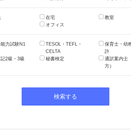
他
在宅
教室
オフィス
能力試験N1
TESOL・TEFL・
保育士・幼
CELTA
許
記2級・3級
秘書検定
通訳案内士
方）