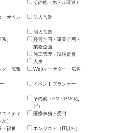
その他（ホテル関連）
ターオペレ
法人営業
個人営業
業系）
経営企画・事業企画・
業務企画
施工管理・現場監督
人事
ング・広報
Webマーケター・広告
ー
イベントプランナー
その他（PM・PMOな
ど）
リエイティ
医療事務・受付
ン系）
療・福祉
エンジニア（IT以外）