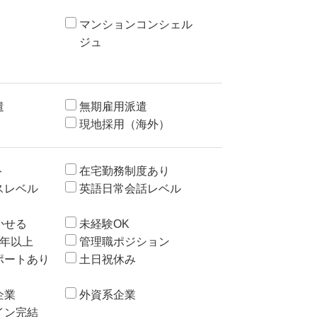
マンションコンシェル
ジュ
遣
無期雇用派遣
現地採用（海外）
ト
在宅勤務制度あり
スレベル
英語日常会話レベル
かせる
未経験OK
3年以上
管理職ポジション
ポートあり
土日祝休み
企業
外資系企業
イン完結