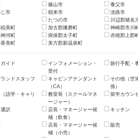
市
篠山市
養父市
わじ市
朝来市
淡路市
市
たつの市
川辺郡猪名
郡稲美町
加古郡播磨町
神崎郡市川
郡神河町
揖保郡太子町
赤穂郡上郡
郡香美町
美方郡新温泉町
ーガイド
インフォメーション・
旅行手配・
受付
グランドスタッフ
キャビンアテンダント
その他（空
（CA）
係）
チ（語学・キャリ
教室長（スクールマネ
留学カウン
ージャー）
・通訳
店長・マネージャー候
キッチン
補（飲食）
長
店長・マネージャー候
販売
補（小売）