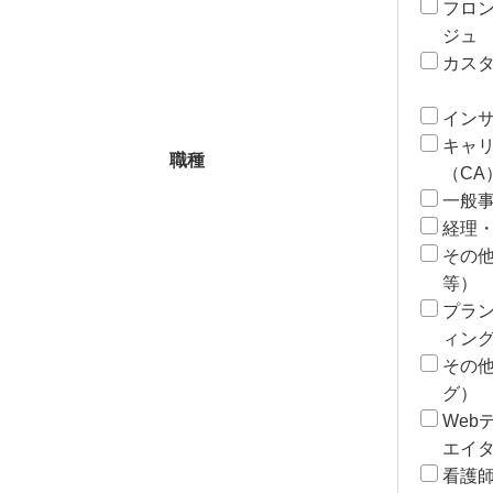
フロ
ジュ
カス
イン
キャ
職種
（CA
一般
経理
その
等）
プラ
ィン
その
グ）
Web
エイ
看護