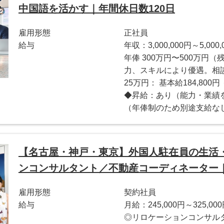
中国語を活かす｜年間休日数120日
雇用形態
正社員
給与
年収：3,000,000円～5,000,
年俸 300万円〜500万円
力、スキルにより優遇。相談
25万円： 基本給184,800
◆昇給：あり（能力・業績
（年俸制のため別途支給なし
【名古屋・神戸・東京】外国人駐在員の生活
ンコンサルタント／不動産コーディネーター
雇用形態
契約社員
給与
月給：245,000円～325,00
◎リロケーションコンサル