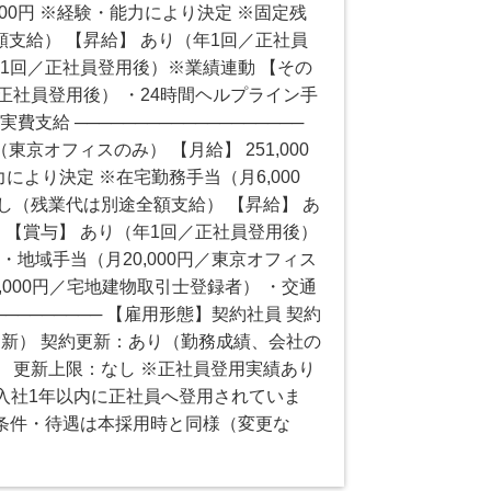
0,000円 ※経験・能力により決定 ※固定残
支給） 【昇給】 あり（年1回／正社員
年1回／正社員登用後）※業績連動 【その
正社員登用後） ・24時間ヘルプライン手
費支給 ───────────────────
京オフィスのみ） 【月給】 251,000
能力により決定 ※在宅勤務手当（月6,000
し（残業代は別途全額支給） 【昇給】 あ
 【賞与】 あり（年1回／正社員登用後）
・地域手当（月20,000円／東京オフィス
,000円／宅地建物取引士登録者） ・交通
────────── 【雇用形態】契約社員 契約
更新） 契約更新：あり（勤務成績、会社の
 更新上限：なし ※正社員登用実績あり
入社1年以内に正社員へ登用されていま
※条件・待遇は本採用時と同様（変更な