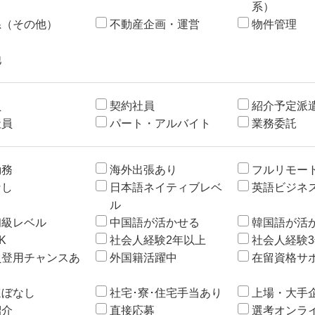
系）
系（その他）
不動産企画・運営
物件管理
他
員
契約社員
紹介予定派
社員
パート・アルバイト
業務委託
勤務
海外出張あり
フルリモー
なし
日本語ネイティブレベ
英語ビジネ
ル
初級レベル
中国語が活かせる
韓国語が活
K
社会人経験2年以上
社会人経験
員登用チャンスあ
外国籍活躍中
在留資格サ
ほぼなし
社宅･寮･住宅手当あり
上場・大手
紹介
直接応募
選考オンラ