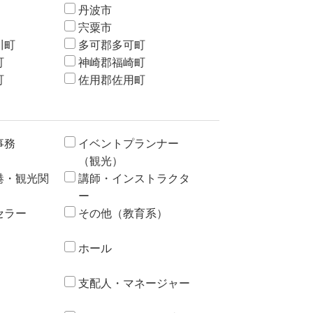
丹波市
宍粟市
川町
多可郡多可町
町
神崎郡福崎町
町
佐用郡佐用町
事務
イベントプランナー
（観光）
港・観光関
講師・インストラクタ
ー
セラー
その他（教育系）
ホール
支配人・マネージャー