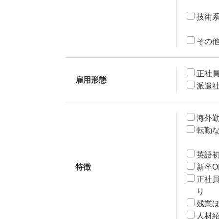
技術
その
正社
雇用形態
派遣
海外
転勤
英語
特徴
新卒O
正社
り
残業
人材