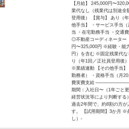
【月給】 245,000円〜32
業代なし（残業代は別途全額
登用後） 【賞与】 あり（
他手当】 ・サービス手当（
当 ・在宅勤務手当 ・交通費実
◎不動産コーディネーター（東
円〜325,000円 ※経験・
円）を含む ※固定残業代な
り（年1回／正社員登用後）
※業績連動 【その他手当】 
勤務者） ・資格手当（月20
費実費支給 ─────────
期間：入社日〜（1年ごと
経営状況等により判断する）
過去2年間で、約8割の方が
す。 【試用期間】3か月 
し）-