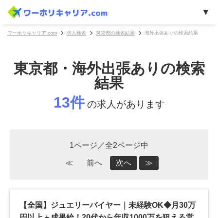
ワーホリキャリア.com
求人検索
東京都の検索結果
海外出張ありの検索結果
東京都・海外出張ありの検索
結果
13件
の求人があります
1ページ／全2ページ中
≪
前へ
次へ
≫
【全国】ジュエリーバイヤー｜未経験OK◆月30万
円以上＋成果給！20代から年収1000万を狙える営