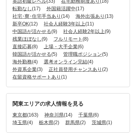
英語初級レベル
(33)
在宅勤務制度あり
(18)
転勤なし
(17)
外国籍活躍中
(17)
社宅･寮･住宅手当あり
(14)
海外出張あり
(13)
新卒OK
(12)
社会人経験3年以上
(11)
中国語が活かせる
(9)
社会人経験2年以上
(9)
残業ほぼなし
(9)
フルリモート
(8)
直接応募
(8)
上場・大手企業
(6)
韓国語が活かせる
(5)
管理職ポジション
(5)
海外勤務
(4)
選考オンライン完結
(4)
外資系企業
(3)
正社員登用チャンスあり
(2)
在留資格サポートあり
(1)
関東エリアの求人情報を見る
東京都
(163)
神奈川県
(14)
千葉県
(6)
埼玉県
(4)
栃木県
(2)
群馬県
(2)
茨城県
(1)