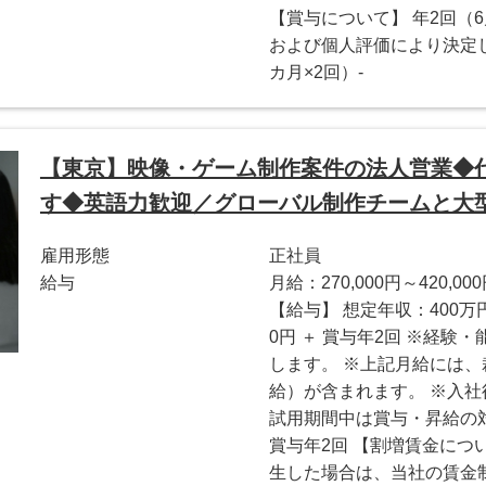
【賞与について】 年2回（
および個人評価により決定しま
カ月×2回）-
【東京】映像・ゲーム制作案件の法人営業◆
す◆英語力歓迎／グローバル制作チームと大
雇用形態
正社員
給与
月給：270,000円～420,00
【給与】 想定年収：400万円 〜
0円 ＋ 賞与年2回 ※経
します。 ※上記月給には
給）が含まれます。 ※入社
試用期間中は賞与・昇給の対
賞与年2回 【割増賃金につ
生した場合は、当社の賃金