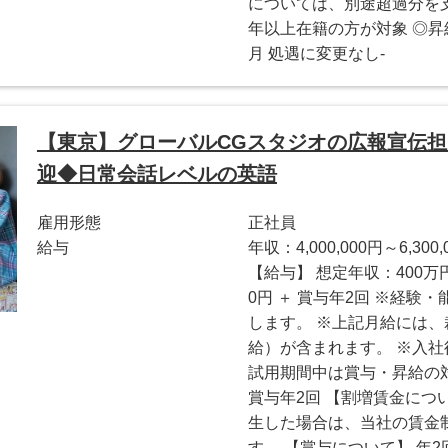
については、別途超過分を支
年以上在籍の方が対象 ◎昇給
月 処遇に変更なし-
【東京】グローバルCGスタジオの広報宣伝
迎◆日常会話レベルの英語
雇用形態
正社員
給与
年収：4,000,000円～6,300,
【給与】 想定年収：400万円 〜
0円 ＋ 賞与年2回 ※経
します。 ※上記月給には
給）が含まれます。 ※入社
試用期間中は賞与・昇給の対
賞与年2回 【割増賃金につ
生した場合は、当社の賃金
す。 【賞与について】 年2