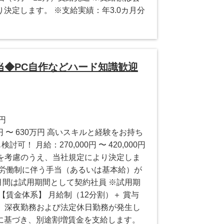
決定します。 ※支給実績：年3.0カ月分
当◆PC自作などハード知識歓迎
0円
円 〜 630万円 高いスキルと経験をお持ち
可！ 月給：270,000円 〜 420,000円
力を考慮のうえ、当社規定により決定しま
量労働制に伴う手当（あるいは基本給）が
月間は試用期間として契約社員 ※試用期
【賃金体系】 月給制（12分割）＋ 賞与
】 深夜勤務および法定休日勤務が発生し
に基づき、別途割増賃金を支給します。