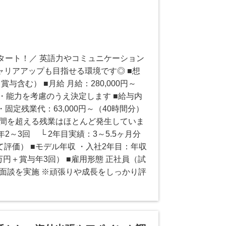
タート！／ 英語力やコミュニケーション
ャリアアップも目指せる環境です◎ ■想
賞与含む） ■月給 月給：280,000円～
・能力を考慮のうえ決定します ■給与内
 ・固定残業代：63,000円～（40時間分）
時間を超える残業はほとんど発生していま
2～3回 └ 2年目実績：3～5.5ヶ月分
評価） ■モデル年収 ・入社2年目：年収
5万円＋賞与年3回） ■雇用形態 正社員（試
時面談を実施 ※頑張りや成長をしっかり評