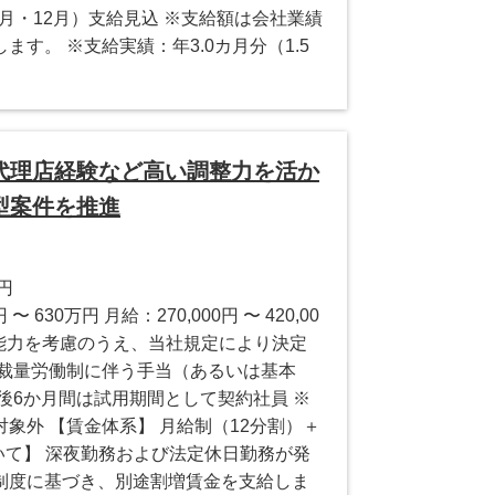
6月・12月）支給見込 ※支給額は会社業績
す。 ※支給実績：年3.0カ月分（1.5
代理店経験など高い調整力を活か
型案件を推進
0円
 630万円 月給：270,000円 〜 420,00
験・能力を考慮のうえ、当社規定により決定
、裁量労働制に伴う手当（あるいは基本
後6か月間は試用期間として契約社員 ※
象外 【賃金体系】 月給制（12分割）＋
いて】 深夜勤務および法定休日勤務が発
制度に基づき、別途割増賃金を支給しま