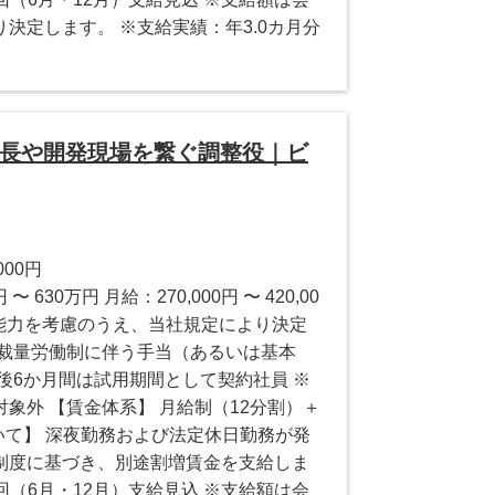
決定します。 ※支給実績：年3.0カ月分
社長や開発現場を繋ぐ調整役｜ビ
000円
 630万円 月給：270,000円 〜 420,00
験・能力を考慮のうえ、当社規定により決定
、裁量労働制に伴う手当（あるいは基本
後6か月間は試用期間として契約社員 ※
象外 【賃金体系】 月給制（12分割）＋
いて】 深夜勤務および法定休日勤務が発
制度に基づき、別途割増賃金を支給しま
回（6月・12月）支給見込 ※支給額は会