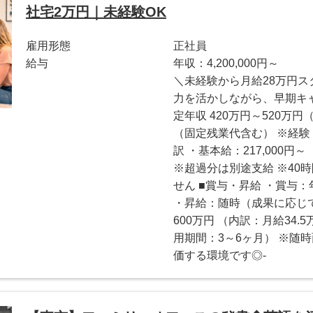
社宅2万円｜未経験OK
雇用形態
正社員
給与
年収：4,200,000円～
＼未経験から月給28万円ス
力を活かしながら、早期キ
定年収 420万円～520万円（
（固定残業代含む） ※経験
訳 ・基本給：217,000円～
※超過分は別途支給 ※40
せん ■賞与・昇給 ・賞与：年
・昇給：随時（成果に応じて
600万円 （内訳：月給34.
用期間：3～6ヶ月） ※随
価する環境です◎-