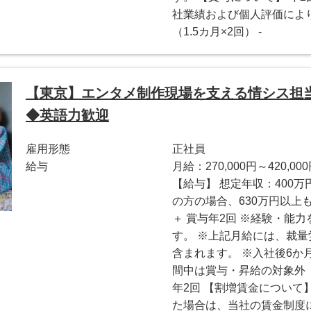
社業績および個人評価により
（1.5カ月×2回） -
【東京】エンタメ制作現場を支える情シス担
◆英語力歓迎
雇用形態
正社員
給与
月給：270,000円～420,00
【給与】 想定年収：400万
の方の場合、630万円以上も検討
＋ 賞与年2回 ※経験・能
す。 ※上記月給には、裁
含まれます。 ※入社後6か
間中は賞与・昇給の対象外 
年2回 【割増賃金について
た場合は、当社の賃金制度