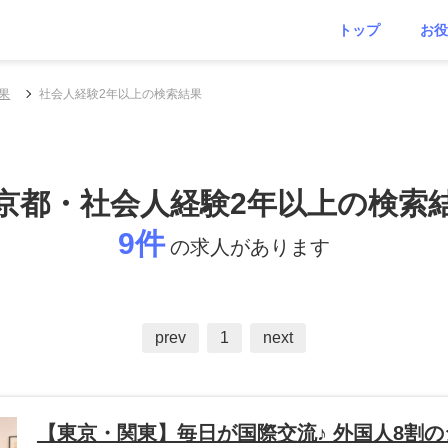
トップ
お役
果
社会人経験2年以上の検索結果
京都・社会人経験2年以上の検索
9件
の求人があります
prev
1
next
【東京・関東】毎日が国際交流♪ 外国人8割