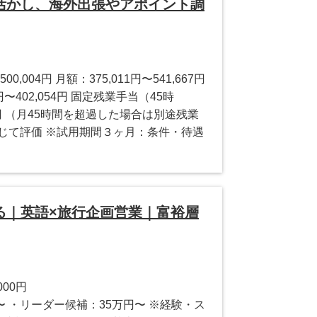
活かし、海外出張やアポイント調
500,004円 月額：375,011円〜541,667円
円〜402,054円 固定残業⼿当（45時
613円 （月45時間を超過した場合は別途残業
じて評価 ※試用期間３ヶ月：条件・待遇
る｜英語×旅行企画営業｜富裕層
000円
〜 ・リーダー候補：35万円〜 ※経験・ス