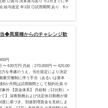
給 ◎賞与 決算賞与あり ※2月までに半
 給与改定 年1回 ◎試用期間 あり 6ヶ
担当◆異業種からのチャレンジ歓
000円
 630万円 月給：270,000円 〜 420,00
験・能力を考慮のうえ、当社規定により決定
、裁量労働制に伴う手当（あるいは基本
後6か月間は試用期間として契約社員 ※
象外 【賃金体系】 月給制（12分割）＋
いて】 深夜勤務および法定休日勤務が発
制度に基づき、別途割増賃金を支給しま
回（6月・12月）支給見込 ※支給額は会