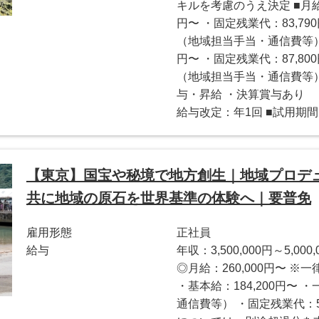
キルを考慮のうえ決定 ■月給
円〜 ・固定残業代：83,79
（地域担当手当・通信費等） 
円〜 ・固定残業代：87,80
（地域担当手当・通信費等）
与・昇給 ・決算賞与あり 
給与改定：年1回 ■試用期間
【東京】国宝や秘境で地方創生｜地域プロデ
共に地域の原石を世界基準の体験へ｜要普免
雇用形態
正社員
給与
年収：3,500,000円～5,000,
◎月給：260,000円〜 
・基本給：184,200円〜 
通信費等） ・固定残業代：5