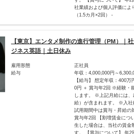
社業績および個人評価により
（1.5カ月×2回） -
【東京】エンタメ制作の進行管理（PM）｜
ジネス英語｜土日休み
雇用形態
正社員
給与
年収：4,000,000円～6,300,
【給与】 想定年収：400万円 〜
0円 ＋ 賞与年2回 ※経
します。 ※上記月給には
給）が含まれます。 ※入社
試用期間中は賞与・昇給の対
賞与年2回 【割増賃金につ
生した場合は、当社の賃金
す。 【賞与について】 年2