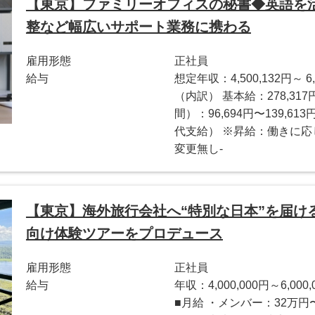
【東京】ファミリーオフィスの秘書◆英語を
整など幅広いサポート業務に携わる
雇用形態
正社員
給与
想定年収：4,500,132円～ 6,
（内訳） 基本給：278,317
間）：96,694円〜139,
代支給） ※昇給：働きに応
変更無し-
【東京】海外旅行会社へ“特別な日本”を届け
向け体験ツアーをプロデュース
雇用形態
正社員
給与
年収：4,000,000円～6,000,
■月給 ・メンバー：32万円